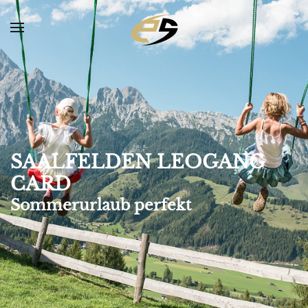
Skip to main content
SAALFELDEN LEOGANG
CARD
Sommerurlaub perfekt