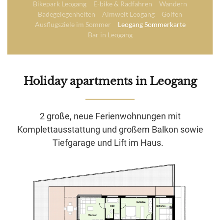
Bikepark Leogang
E-bike & Radfahren
Wandern
Badegelegenheiten
Almwelt Leogang
Golfen
Ausflugsziele im Sommer
Leogang Sommerkarte
Bar in Leogang
Holiday apartments
in Leogang
2 große, neue Ferienwohnungen mit
Komplettausstattung und großem Balkon sowie
Tiefgarage und Lift im Haus.