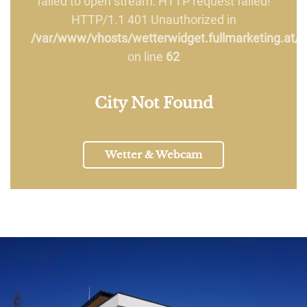
failed to open stream: HTTP request failed!
HTTP/1.1 401 Unauthorized in
/var/www/vhosts/wetterwidget.fullmarketing.at/h
on line
62
City Not Found
Wetter & Webcam