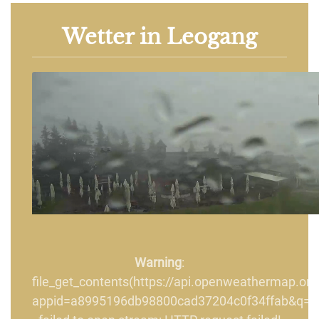
Wetter in Leogang
Warning
:
file_get_contents(https://api.openweathermap.org
appid=a8995196db98800cad37204c0f34ffab&q=Le